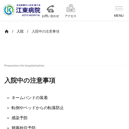
Skip
to
content
お問い合わせ
アクセス
/
入院
/
入院中の注意事項
Precautions for hospitalization
入院中の注意事項
ネームバンドの装着
転倒やベッドからの転落防止
感染予防
肺塞栓症予防