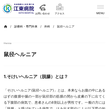
Skip
to
content
お問い合わせ
アクセス
/
診療科・専門外来
/
外科
/
鼠径ヘルニア
Hernia
鼠径ヘルニア
1.そけいヘルニア（脱腸）とは？
「そけいヘルニア(鼠径ヘルニア)」とは、本来ならお腹の中にある
はずの腹膜や腸の一部が鼠径部の筋膜の間から皮膚の下に出てく
る下腹部の病気で、患者さんの8割以上が男性です。一般の方には
「脱腸」と呼ばれている病気で、はみ出す部位により以下図の如