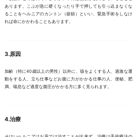
あります。こぶが急に硬くなったり手で押しても引っ込まなくな
ることをヘルニアのカントン（嵌頓）といい、緊急手術をしなけ
れば命にかかわることもあります。
3.原因
加齢（特に40歳以上の男性）以外に、咳をよくする人、過激な運
動をする人、立ち仕事などお腹に力がかかる仕事の人、便秘、肥
満、喘息など過度な腹圧がかかる方に多く見られます。
4.治療
そけいヘルニアはお薬では治すことが出来ず、治療は手術療法の